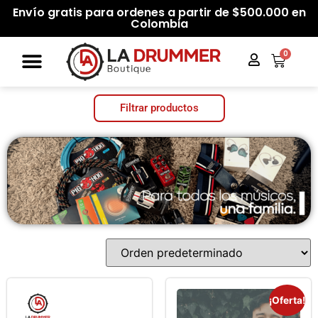
Envío gratis para ordenes a partir de $500.000 en
Colombia
0
Filtrar productos
Categorías del producto
Filtrar por precio
Filtrar
Precio:
$12.000
—
$3.850.000
¡Oferta!