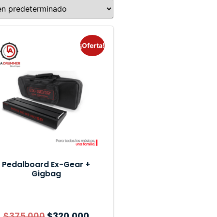
¡Oferta!
Pedalboard Ex-Gear +
Gigbag
$
375.000
$
320.000