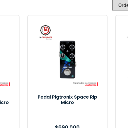
Pedal Pigtronix Space Rip
icro
Micro
$
690.000