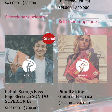
(Electroacústica)
$
43.000
-
$
58.000
$
35.000
-
$
40.000
Seleccionar opciones
Seleccionar opciones
¡Oferta!
Pitbull Strings Bass –
Pitbull Strings –
Bajo Eléctrico SONIDO
Guitarra Eléctrica
SUPERIOR 1A
$
30.000
-
$
48.000
$
125.000
-
$
200.000