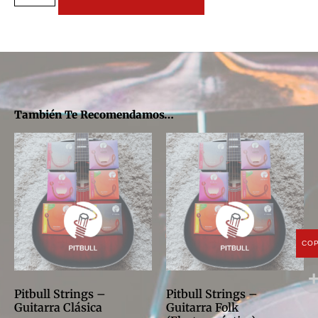
También Te Recomendamos…
CO
Pitbull Strings –
Pitbull Strings –
Guitarra Clásica
Guitarra Folk