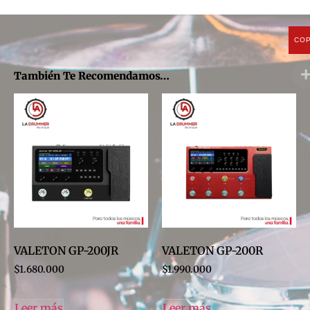
CO
También Te Recomendamos…
VALETON GP-200JR
VALETON GP-200R
$
1.680.000
$
1.990.000
Leer más
Leer más