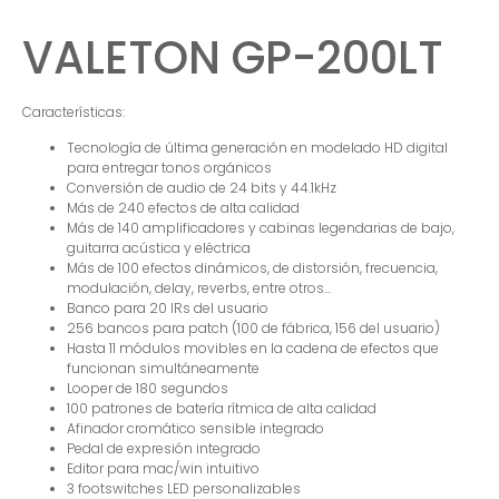
VALETON GP-200LT
Características:
Tecnología de última generación en modelado HD digital
para entregar tonos orgánicos
Conversión de audio de 24 bits y 44.1kHz
Más de 240 efectos de alta calidad
Más de 140 amplificadores y cabinas legendarias de bajo,
guitarra acústica y eléctrica
Más de 100 efectos dinámicos, de distorsión, frecuencia,
modulación, delay, reverbs, entre otros…
Banco para 20 IRs del usuario
256 bancos para patch (100 de fábrica, 156 del usuario)
Hasta 11 módulos movibles en la cadena de efectos que
funcionan simultáneamente
Looper de 180 segundos
100 patrones de batería rítmica de alta calidad
Afinador cromático sensible integrado
Pedal de expresión integrado
Editor para mac/win intuitivo
3 footswitches LED personalizables