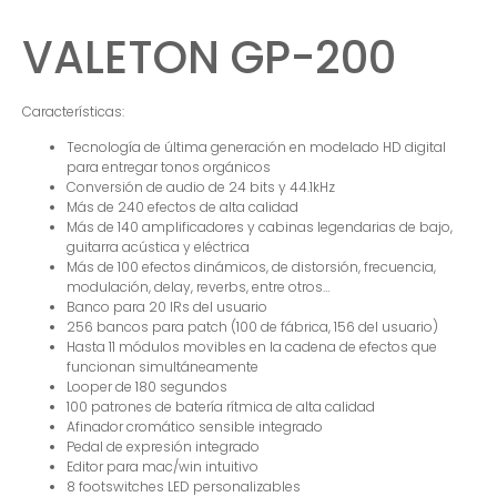
VALETON GP-200
Características:
Tecnología de última generación en modelado HD digital
para entregar tonos orgánicos
Conversión de audio de 24 bits y 44.1kHz
Más de 240 efectos de alta calidad
Más de 140 amplificadores y cabinas legendarias de bajo,
guitarra acústica y eléctrica
Más de 100 efectos dinámicos, de distorsión, frecuencia,
modulación, delay, reverbs, entre otros…
Banco para 20 IRs del usuario
256 bancos para patch (100 de fábrica, 156 del usuario)
Hasta 11 módulos movibles en la cadena de efectos que
funcionan simultáneamente
Looper de 180 segundos
100 patrones de batería rítmica de alta calidad
Afinador cromático sensible integrado
Pedal de expresión integrado
Editor para mac/win intuitivo
8 footswitches LED personalizables