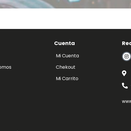
Cuenta
Re
Mi Cuenta
somos
Chekout
Mi Carrito
www