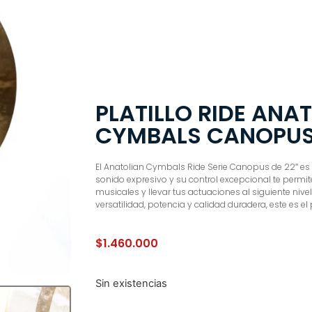
PLATILLO RIDE ANA
CYMBALS CANOPUS
El Anatolian Cymbals Ride Serie Canopus de 22″ es 
sonido expresivo y su control excepcional te perm
musicales y llevar tus actuaciones al siguiente nivel
versatilidad, potencia y calidad duradera, este es el p
$
1.460.000
Sin existencias