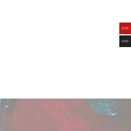
COP
USD