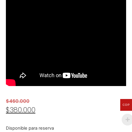
$
460.000
COP
$
380.000
Disponible para reserva