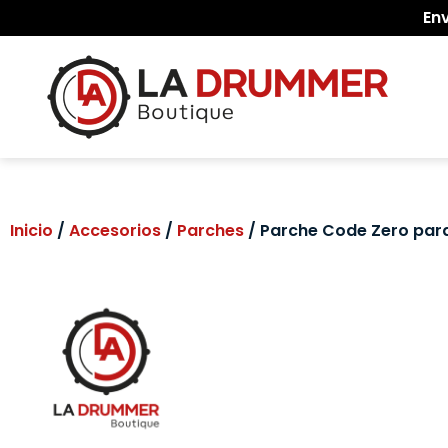
En
Inicio
/
Accesorios
/
Parches
/ Parche Code Zero par