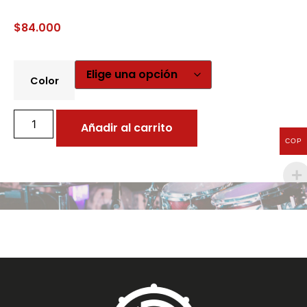
$
84.000
Color
Añadir al carrito
COP