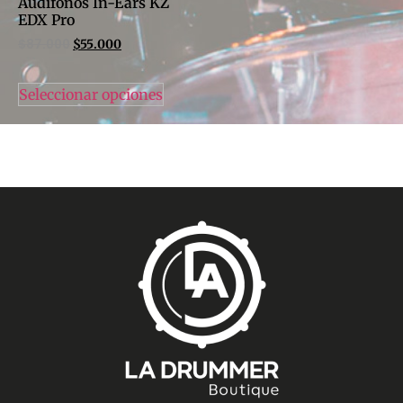
Audífonos In-Ears KZ
EDX Pro
$
87.000
$
55.000
Seleccionar opciones