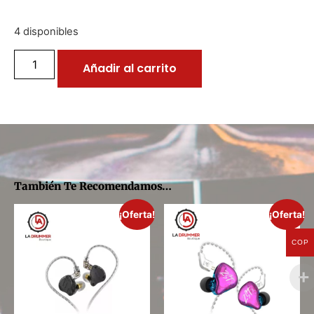
4 disponibles
Añadir al carrito
También Te Recomendamos…
¡Oferta!
¡Oferta!
COP