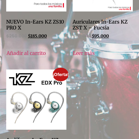
NUEVO In-Ears KZ ZS10
Auriculares In-Ears KZ
PRO X
ZST X – Fucsia
$
250.000
$
110.000
$
185.000
$
95.000
Añadir al carrito
Leer más
¡Oferta!